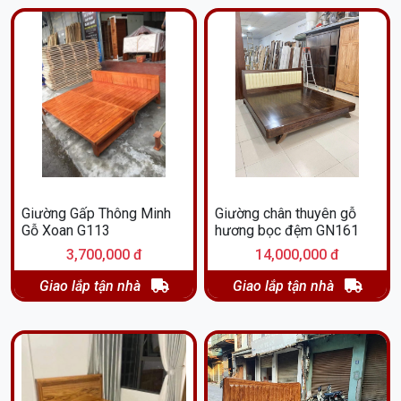
Giường Gấp Thông Minh
Giường chân thuyên gỗ
Gỗ Xoan G113
hương bọc đệm GN161
Đến với Hường Ngân, bạn không chỉ sở hữu một chiếc giường
3,700,000 đ
14,000,000 đ
ngủ đẹp mà còn là một tác phẩm nghệ thuật, góp phần nâng
Giao lắp tận nhà
Giao lắp tận nhà
cao giá trị không gian sống của bạn. Hãy đến và trải nghiệm
sự khác biệt cùng chúng tôi!