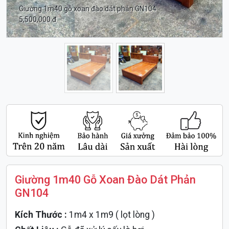
Giường 1m40 gỗ xoan đào dát phản GN104
5,500,000 đ
Giường 1m40 Gỗ Xoan Đào Dát Phản
GN104
Kích Thước :
1m4 x 1m9 ( lọt lòng )