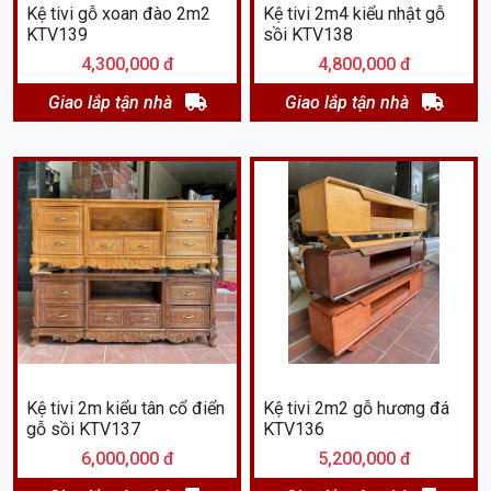
Kệ tivi gỗ xoan đào 2m2
Kệ tivi 2m4 kiểu nhật gỗ
KTV139
sồi KTV138
4,300,000 đ
4,800,000 đ
Giao lắp tận nhà
Giao lắp tận nhà
Kệ tivi 2m kiểu tân cổ điển
Kệ tivi 2m2 gỗ hương đá
gỗ sồi KTV137
KTV136
6,000,000 đ
5,200,000 đ