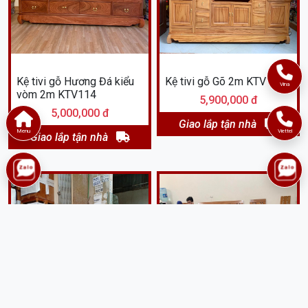
Kệ tivi gỗ Hương Đá kiểu
Kệ tivi gỗ Gõ 2m KTV113
Vina
vòm 2m KTV114
5,900,000 đ
5,000,000 đ
Giao lắp tận nhà
Menu
Viettel
Giao lắp tận nhà