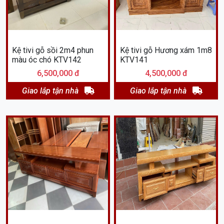
Kệ tivi gỗ sồi 2m4 phun
Kệ tivi gỗ Hương xám 1m8
màu óc chó KTV142
KTV141
6,500,000 đ
4,500,000 đ
Giao lắp tận nhà
Giao lắp tận nhà