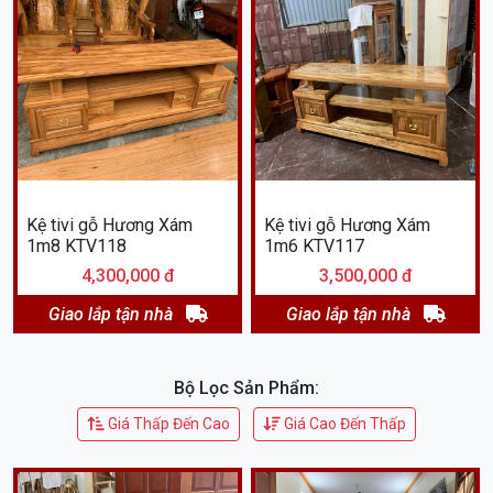
Kệ tivi gỗ Hương Xám
Kệ tivi gỗ Hương Xám
1m8 KTV118
1m6 KTV117
4,300,000 đ
3,500,000 đ
Giao lắp tận nhà
Giao lắp tận nhà
Bộ Lọc Sản Phẩm:
Giá Thấp Đến Cao
Giá Cao Đến Thấp