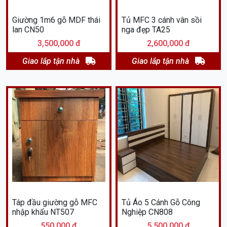
Giường 1m6 gỗ MDF thái
Tủ MFC 3 cánh vân sồi
lan CN50
nga đẹp TA25
3,500,000 đ
2,600,000 đ
Giao lắp tận nhà
Giao lắp tận nhà
Táp đầu giường gỗ MFC
Tủ Áo 5 Cánh Gỗ Công
nhập khẩu NT507
Nghiệp CN808
550,000 đ
5,500,000 đ