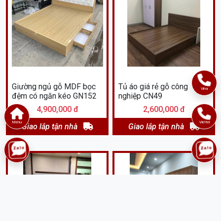
Giường ngủ gỗ MDF bọc
Tủ áo giá rẻ gỗ công
Vina
đệm có ngăn kéo GN152
nghiệp CN49
4,900,000 đ
2,600,000 đ
Menu
Viettel
Giao lắp tận nhà
Giao lắp tận nhà