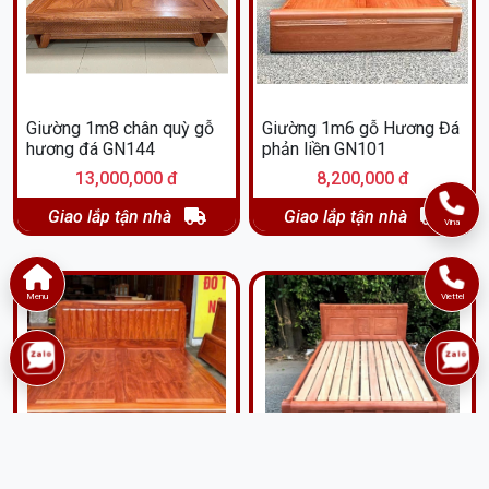
Giường 1m8 chân quỳ gỗ
Giường 1m6 gỗ Hương Đá
hương đá GN144
phản liền GN101
13,000,000 đ
8,200,000 đ
Giao lắp tận nhà
Giao lắp tận nhà
Vina
Menu
Viettel