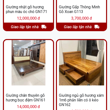
Giường nhật gỗ hương
Giường Gấp Thông Minh
phun màu óc chó GN171
Gỗ Xoan G113
12,000,000 đ
3,700,000 đ
Giao lắp tận nhà
Giao lắp tận nhà
Giường chân thuyên gỗ
Giường ngủ gỗ hương xám
hương bọc đệm GN161
1m6 phản liền có ô kéo
GN162
Đến với Hường Ngân, bạn không chỉ sở hữu một chiếc giường
14,000,000 đ