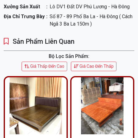
Xưởng Sản Xuất
Lô DV1 Đất DV Phú Lương - Hà Đông
Địa Chỉ Trưng Bày
Số 87 - 89 Phố Ba La - Hà Đông ( Cách
Ngã 3 Ba La 150m )
Sản Phẩm Liên Quan
Bộ Lọc Sản Phẩm:
Giá Thấp Đến Cao
Giá Cao Đến Thấp
Với đội ngũ thợ lành nghề và kinh nghiệm lâu năm, mỗi chiếc
giường ngủ đều được chăm chút tỉ mỉ từ khâu chọn gỗ đến
hoàn thiện sản phẩm. Chúng tôi cung cấp nhiều mẫu mã đa
dạng, từ cổ điển đến hiện đại, phù hợp với mọi phong cách
nội thất và nhu cầu của khách hàng.