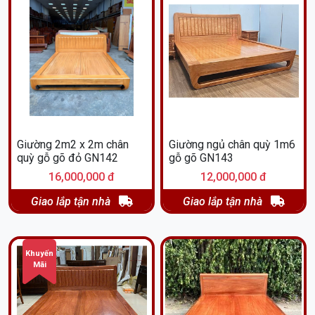
Giường 2m2 x 2m chân
Giường ngủ chân quỳ 1m6
quỳ gỗ gõ đỏ GN142
gỗ gõ GN143
16,000,000 đ
12,000,000 đ
Giao lắp tận nhà
Giao lắp tận nhà
Khuyến
Mãi