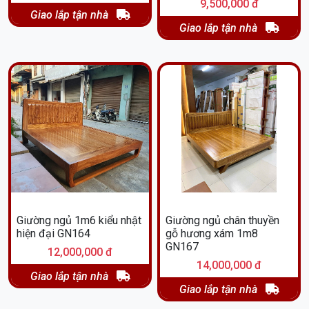
ngủ đẹp mà còn là một tác phẩm nghệ thuật, góp phần nâng
9,500,000 đ
Giao lắp tận nhà
cao giá trị không gian sống của bạn. Hãy đến và trải nghiệm
Giao lắp tận nhà
sự khác biệt cùng chúng tôi!
Giường ngủ 1m6 kiểu nhật
Giường ngủ chân thuyền
hiện đại GN164
gỗ hương xám 1m8
GN167
12,000,000 đ
14,000,000 đ
Giao lắp tận nhà
Giao lắp tận nhà