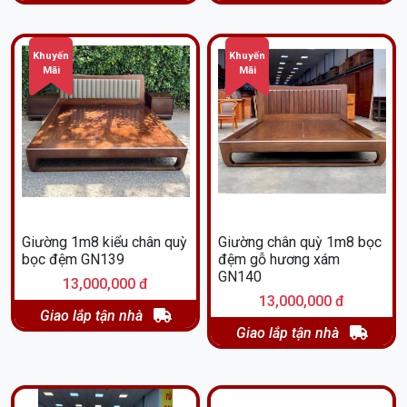
Khuyến
Khuyến
Mãi
Mãi
Giường 1m8 kiểu chân quỳ
Giường chân quỳ 1m8 bọc
bọc đệm GN139
đệm gỗ hương xám
GN140
13,000,000 đ
13,000,000 đ
Giao lắp tận nhà
Giao lắp tận nhà