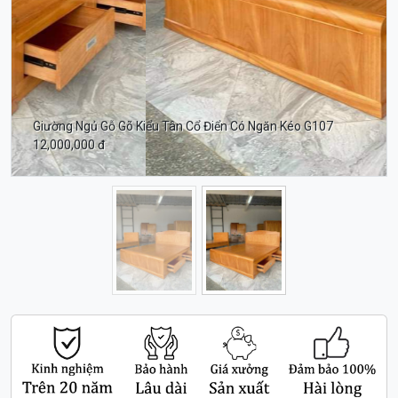
Giường Ngủ Gỗ Gõ Kiểu Tân Cổ Điển Có Ngăn Kéo G107
12,000,000 đ