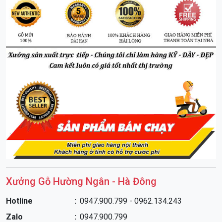
Sản phẩm làm từ gỗ chọn lọc, dày dặn, gỗ được hấp sấy
chống mối mọt
Xưởng còn nhiều mặt hàng nội thất như bàn thờ, giường,
tủ, bàn thờ gỗ Mít, Gụ, Xoan đào ... xin mời quý khách đến
tham quan và mua hàng
Chúng tôi đảm bảo về gỗ, chất lượng và giá cả -
Xưởng
sản xuất - giá xuất xưởng
Xưởng Gỗ Hường Ngân - Hà Đông
Hotline
0947.900.799 - 0962.134.243
Zalo
0947.900.799