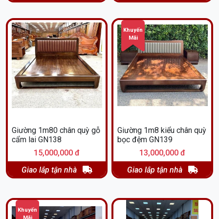
Khuyến
Mãi
Giường 1m80 chân quỳ gỗ
Giường 1m8 kiểu chân quỳ
cẩm lai GN138
bọc đệm GN139
15,000,000 đ
13,000,000 đ
Giao lắp tận nhà
Giao lắp tận nhà
Khuyến
Mãi