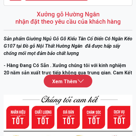
Xưởng gỗ Hường Ngân
nhận đặt theo yêu cầu của khách hàng
Sản phẩm Giường Ngủ Gỗ Gõ Kiểu Tân Cổ Điển Có Ngăn Kéo
G107
tại Đồ gỗ Nội Thất Hường Ngân đã được hấp sấy
chống mối mọt đảm bảo chất lượng
- Hàng Đang Có Sẵn . Xưởng chúng tôi với kinh nghiệm
20 năm sản xuất trực tiếp không qua trung gian. Cam Kết
Hàng Kĩ - Giá Xuất Xưởng
Kích thước và giá bán trọn gói vận chuyển tại nhà :
- Giường 1m6 x 2m : 12tr
- Giường 1m8 x 2m : 14tr
- Để được tư vấn và nhận giá ưu đãi hơn quý khách vui
lòng liên hệ: 0947.900.799