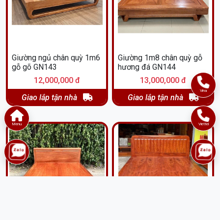
Giường ngủ chân quỳ 1m6
Giường 1m8 chân quỳ gỗ
gỗ gõ GN143
hương đá GN144
12,000,000 đ
13,000,000 đ
Vina
Giao lắp tận nhà
Giao lắp tận nhà
Menu
Viettel