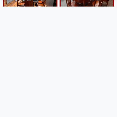
Bộ bàn ăn 10 ghế gỗ sồi
Bộ bàn ghế ăn 8 ghế gỗ gụ
nga BGA64
BGA232
22,000,000 đ
25,000,000 đ
Giao lắp tận nhà
Giao lắp tận nhà