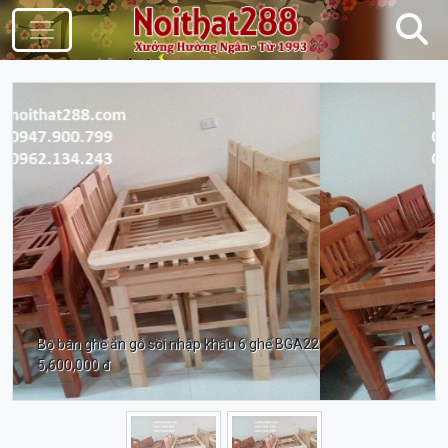
Điều Hướng
Bộ bàn ghế ăn gỗ sồi nhập khẩu 6 ghế BGA22
5,600,000 đ