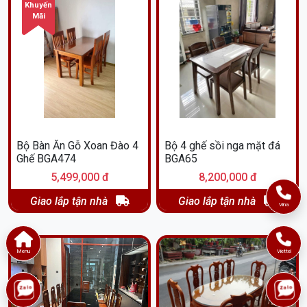
Khuyến
Mãi
Bộ Bàn Ăn Gỗ Xoan Đào 4
Bộ 4 ghế sồi nga mặt đá
Ghế BGA474
BGA65
5,499,000 đ
8,200,000 đ
Giao lắp tận nhà
Giao lắp tận nhà
Vina
Menu
Viettel