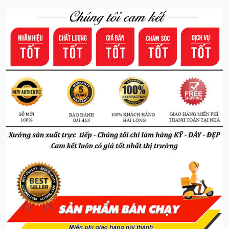
5.6 triệu ( đã bao gồm công hoàn thiện, lắp đặt tại nội
thành )
Sản phẩm làm từ gỗ sồi chọn lọc, dày dặn, gỗ được hấp sấy
chống mối mọt
Xưởng còn nhiều mặt hàng nội thất như bàn thờ, giường, tủ,
bàn thờ gỗ Mít, Gụ, Xoan đào ... xin mời quý khách đến tham
quan và mua hàng
Chúng tôi đảm bảo về gỗ, chất lượng và giá cả -
Xưởng sản
xuất - giá xuất xưởng