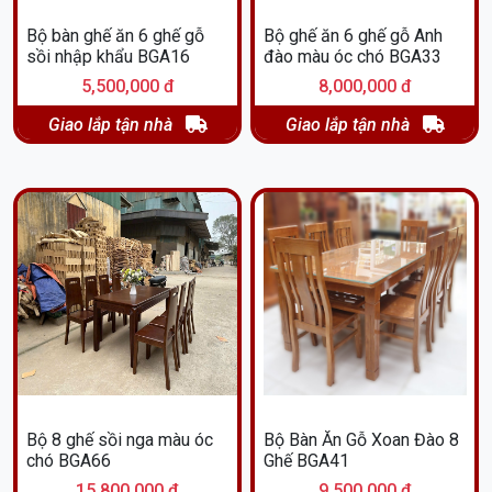
Bộ bàn ghế ăn 6 ghế gỗ
Bộ ghế ăn 6 ghế gỗ Anh
sồi nhập khẩu BGA16
đào màu óc chó BGA33
5,500,000 đ
8,000,000 đ
Giao lắp tận nhà
Giao lắp tận nhà
Bộ 8 ghế sồi nga màu óc
Bộ Bàn Ăn Gỗ Xoan Đào 8
chó BGA66
Ghế BGA41
15,800,000 đ
9,500,000 đ