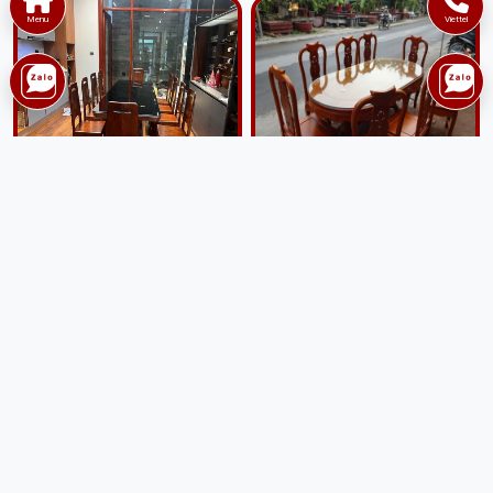
Menu
Viettel
Bộ bàn ăn 10 ghế gỗ sồi
Bộ bàn ghế ăn 8 ghế gỗ gụ
nga BGA64
BGA232
22,000,000 đ
25,000,000 đ
Giao lắp tận nhà
Giao lắp tận nhà