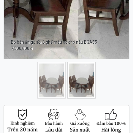
Bộ bàn ăn gỗ sồi 6 ghế màu óc chó nâu BGA55
7,500,000 đ