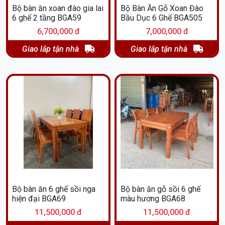
Bộ bàn ăn xoan đào gia lai
Bộ Bàn Ăn Gỗ Xoan Đào
6 ghế 2 tầng BGA59
Bầu Dục 6 Ghế BGA505
6,700,000 đ
7,000,000 đ
Giao lắp tận nhà
Giao lắp tận nhà
Bộ bàn ăn 6 ghế sồi nga
Bộ bàn ăn gỗ sồi 6 ghế
hiện đại BGA69
màu hương BGA68
11,500,000 đ
11,500,000 đ