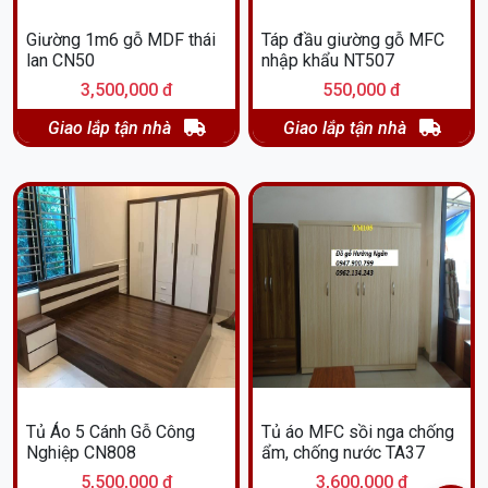
Giường 1m6 gỗ MDF thái
Táp đầu giường gỗ MFC
lan CN50
nhập khẩu NT507
3,500,000 đ
550,000 đ
Giao lắp tận nhà
Giao lắp tận nhà
Tủ Áo 5 Cánh Gỗ Công
Tủ áo MFC sồi nga chống
Nghiệp CN808
ẩm, chống nước TA37
5,500,000 đ
3,600,000 đ