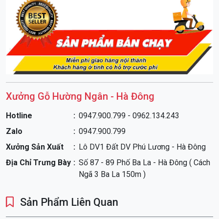
Xưởng Gỗ Hường Ngân - Hà Đông
Tủ MFC 3 cánh vân sồi nga đẹp TA25
được làm từ gỗ đã
qua xử lý chống mối mọt, cong vênh, đảm bảo độ bền đẹp
Hotline
0947.900.799 - 0962.134.243
theo thời gian. Với thiết kế tiện dụng, rút kinh nghiệm để phù
Zalo
0947.900.799
hợp với thị hiếu số đông người, sơn phủ 7 lớp và không độc
Xưởng Sản Xuất
Lô DV1 Đất DV Phú Lương - Hà Đông
hại cho người tiêu dùng .
Địa Chỉ Trưng Bày
Số 87 - 89 Phố Ba La - Hà Đông ( Cách
Những điểm nổi bật của Xưởng gỗ Hường Ngân, chúng
Ngã 3 Ba La 150m )
tôi:
Sản Phẩm Liên Quan
Cam kết sử dụng gỗ chất lượng cao, đã qua xử lý hấp
sấy.