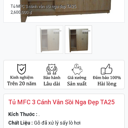
Tủ MFC 3 cánh vân sồi nga đẹp TA25
2,600,000 đ
Tủ MFC 3 Cánh Vân Sồi Nga Đẹp TA25
Kích Thước :
.
Chất Liệu :
Gỗ đã xử lý sấy lò hơi