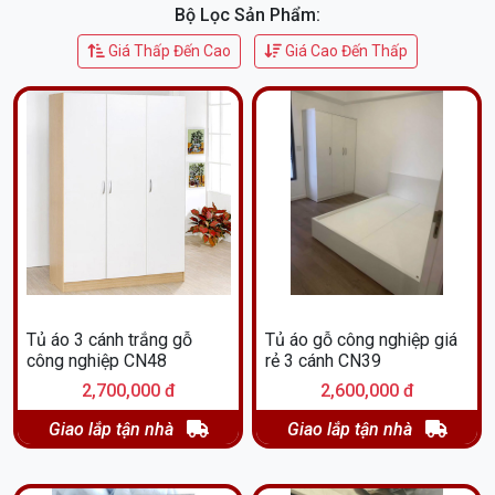
Cung cấp dịch vụ tư vấn, thiết kế theo yêu cầu của khách
Bộ Lọc Sản Phẩm:
hàng.
Giá Thấp Đến Cao
Giá Cao Đến Thấp
Bảo hành sản phẩm trong thời gian dài.
Giá cả cạnh tranh, phù hợp với mọi nhu cầu.
Hãy đến với Xưởng gỗ Hường Ngân để sở hữu ngay
Tủ MFC
3 cánh vân sồi nga đẹp TA25
, bền, sang trọng và giá cả
phải chăng!
Liên hệ ngay để được tư vấn tận tình 24/7 va có giá tốt
ưu đãi dành riêng cho bạn
Hãy tin tưởng lựa chọn sản phẩm của Xưởng gỗ Hường
Ngân, chúng tôi sẽ mang đến cho bạn sự hài lòng tuyệt đối!
Tủ áo 3 cánh trắng gỗ
Tủ áo gỗ công nghiệp giá
công nghiệp CN48
rẻ 3 cánh CN39
2,700,000 đ
2,600,000 đ
Giao lắp tận nhà
Giao lắp tận nhà