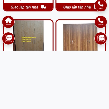
Giao lắp tận nhà
Giao lắp tận nhà
Vina
Menu
Viettel
Tủ áo MFC nhập khẩu màu
Tủ áo 4 cánh gỗ công
sồi nga NT701
nghiệp giá rẻ CN47
2,600,000 đ
3,600,000 đ
Giao lắp tận nhà
Giao lắp tận nhà