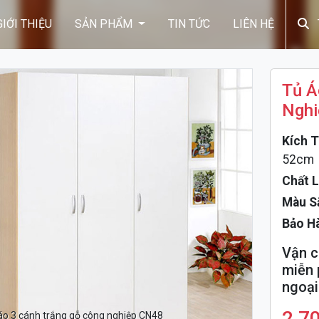
GIỚI THIỆU
SẢN PHẨM
TIN TỨC
LIÊN HỆ
Tủ Á
Nghi
Kích T
52cm
Chất L
Màu S
Bảo Hà
Vận c
miễn 
ngoại 
2,7
áo 3 cánh trắng gỗ công nghiệp CN48