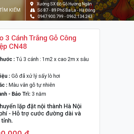
Xưởng SX Đồ Gỗ Hường Ngân
TÌM KIẾM
Số 87 - 89 Phố Ba La - Hà Đông
0947.900.799 - 0962.134.243
o 3 Cánh Trắng Gỗ Công
ệp CN48
hước :
Tủ 3 cánh : 1m2 x cao 2m x sâu
iệu :
Gỗ đã xử lý sấy lò hơi
ắc :
Màu vân gỗ tự nhiên
nh - Bảo Trì:
3 năm
huyển lặp đặt nội thành Hà Nội
phí - Hỗ trợ cước đường dài và
tỉnh.
00,000 đ