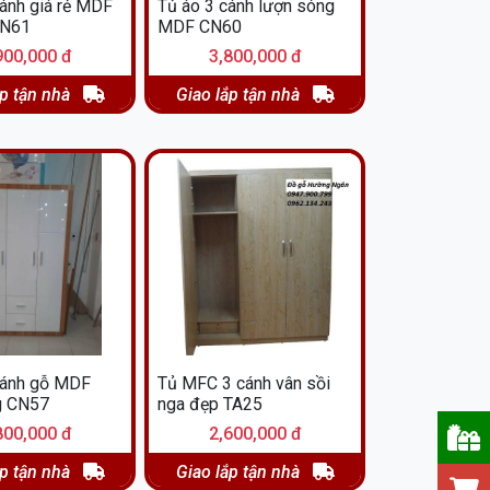
cánh giá rẻ MDF
Tủ áo 3 cánh lượn sóng
CN61
MDF CN60
900,000 đ
3,800,000 đ
ắp tận nhà
Giao lắp tận nhà
cánh gỗ MDF
Tủ MFC 3 cánh vân sồi
g CN57
nga đẹp TA25
800,000 đ
2,600,000 đ
ắp tận nhà
Giao lắp tận nhà