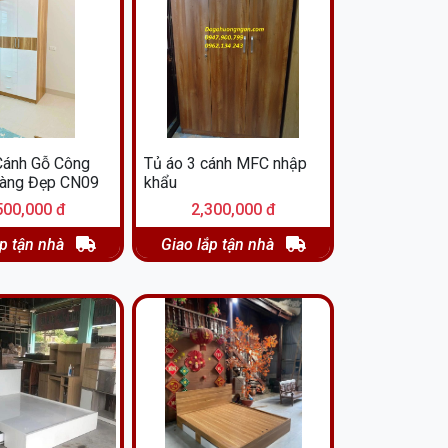
Cánh Gỗ Công
Tủ áo 3 cánh MFC nhập
Hàng Đẹp CN09
khẩu
500,000 đ
2,300,000 đ
ắp tận nhà
Giao lắp tận nhà