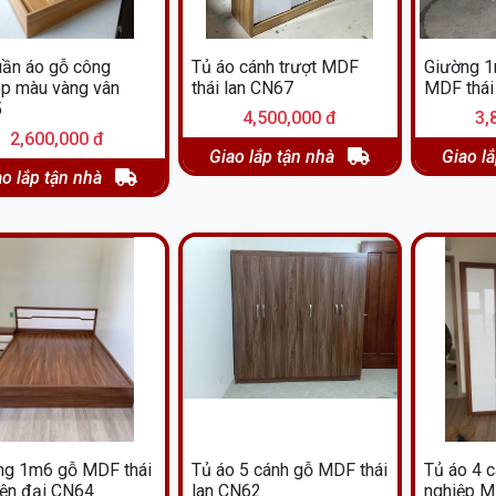
uần áo gỗ công
Tủ áo cánh trượt MDF
Giường 1
êp màu vàng vân
thái lan CN67
MDF thái
5
4,500,000 đ
3,
2,600,000 đ
Giao lắp tận nhà
Giao l
ao lắp tận nhà
ng 1m6 gỗ MDF thái
Tủ áo 5 cánh gỗ MDF thái
Tủ áo 4 
iện đại CN64
lan CN62
nghiệp M