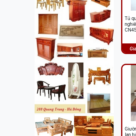
Tủ q
nghi
CN4
Gi
Giườ
lan h