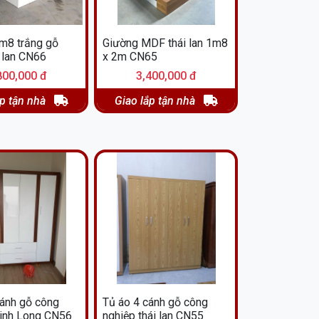
m8 trắng gỗ
Giường MDF thái lan 1m8
 lan CN66
x 2m CN65
800,000 đ
3,400,000 đ
ắp tận nhà
Giao lắp tận nhà
cánh gỗ công
Tủ áo 4 cánh gỗ công
inh Long CN56
nghiệp thái lan CN55