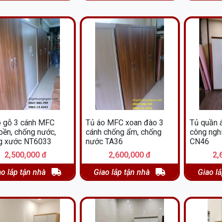
o gỗ 3 cánh MFC
Tủ áo MFC xoan đào 3
Tủ quần 
bền, chống nước,
cánh chống ẩm, chống
công ngh
g xước NT6033
nước TA36
CN46
2,500,000 đ
2,600,000 đ
2,
ao lắp tận nhà
Giao lắp tận nhà
Giao l