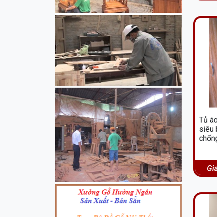
Tủ á
siêu 
chốn
Gi