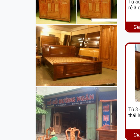
Tủ áo
rẻ 3
Gi
Tủ 3
thái 
Gi