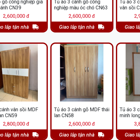
 gỗ công nghiệp giá
Tủ áo 3 cánh gỗ công
Tủ áo 3 
 cánh CN39
nghiệp màu óc chó CN63
vân sồi 
2,600,000 đ
2,600,000 đ
2,
ao lắp tận nhà
Giao lắp tận nhà
Giao l
 cánh vân sồi MDF
Tủ áo 3 cánh gỗ MDF thái
Tủ áo 3 
lan CN59
lan CN58
minh lon
2,800,000 đ
2,600,000 đ
3,
ao lắp tận nhà
Giao lắp tận nhà
Giao l