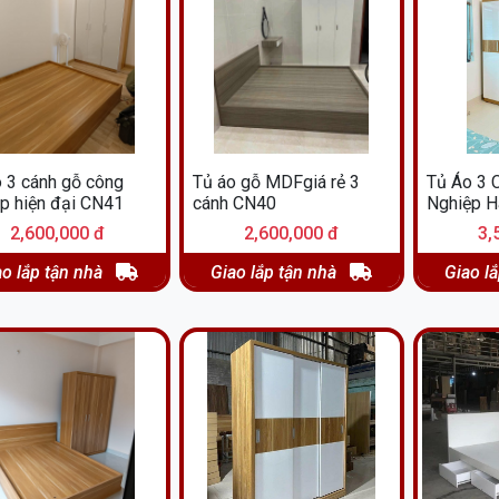
 3 cánh gỗ công
Tủ áo gỗ MDFgiá rẻ 3
Tủ Áo 3 
p hiện đại CN41
cánh CN40
Nghiệp 
2,600,000 đ
2,600,000 đ
3,
ao lắp tận nhà
Giao lắp tận nhà
Giao l