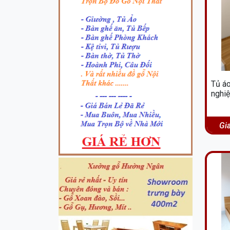
Tủ áo
nghiệ
Gi