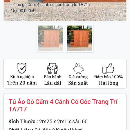
Tủ áo gỗ Cẩm 4 cánh có góc trang trí TA717
15,000,000 đ
Tủ Áo Gỗ Cẩm 4 Cánh Có Góc Trang Trí
TA717
Kích Thước :
2m25 x 2m1 x sâu 60