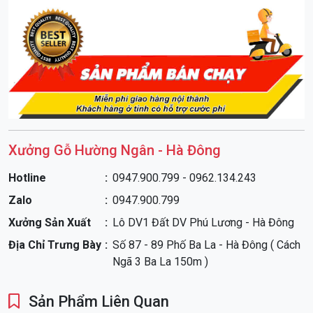
Xưởng Gỗ Hường Ngân - Hà Đông
Tủ áo gỗ Cẩm 4 cánh có góc trang trí TA717
được làm từ
gỗ đã qua xử lý chống mối mọt, cong vênh, đảm bảo độ bền
Hotline
0947.900.799 - 0962.134.243
đẹp theo thời gian. Với thiết kế tiện dụng, rút kinh nghiệm để
Zalo
0947.900.799
phù hợp với thị hiếu số đông người, sơn phủ 7 lớp và không
Xưởng Sản Xuất
Lô DV1 Đất DV Phú Lương - Hà Đông
độc hại cho người tiêu dùng .
Địa Chỉ Trưng Bày
Số 87 - 89 Phố Ba La - Hà Đông ( Cách
Những điểm nổi bật của Xưởng gỗ Hường Ngân, chúng
Ngã 3 Ba La 150m )
tôi:
Cam kết sử dụng gỗ chất lượng cao, đã qua xử lý hấp
Sản Phẩm Liên Quan
sấy.