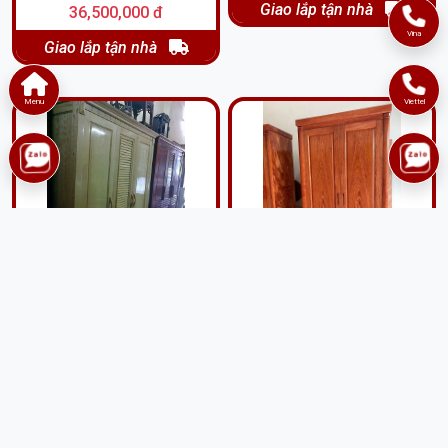
Giao lắp tận nhà
36,500,000 đ
Vina
Giao lắp tận nhà
Menu
Viettel
Tủ áo 3 buồng gỗ sồi nga
Tủ áo 2 buồng gỗ hương
TA43
đá TAG31
7,200,000 đ
7,300,000 đ
Giao lắp tận nhà
Giao lắp tận nhà