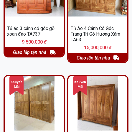
Tủ áo 3 cánh có góc gỗ
Tủ Áo 4 Cánh Có Góc
xoan đào TA737
Trang Trí Gỗ Hương Xám
TA63
9,500,000 đ
15,000,000 đ
Giao lắp tận nhà
Giao lắp tận nhà
Khuyến
Khuyến
Mãi
Mãi