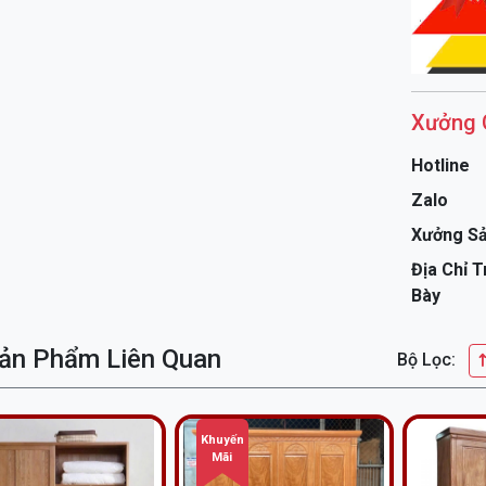
Xưởng 
Hotline
Zalo
Xưởng Sả
Tủ 2 Cá
Địa Chỉ 
qua xử lý
Bày
theo thời 
phù hợp vớ
ản Phẩm Liên Quan
Bộ Lọc:
không độc
Những đi
chúng tôi
Khuyến
Mãi
Cam k