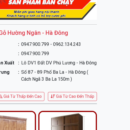
Gỗ Hường Ngân - Hà Đông
0947.900.799 - 0962.134.243
0947.900.799
n Xuất
Lô DV1 Đất DV Phú Lương - Hà Đông
nh Gỗ Hương Xám TAG12
được làm từ gỗ đã
Trưng
Số 87 - 89 Phố Ba La - Hà Đông (
 chống mối mọt, cong vênh, đảm bảo độ bền đẹp
Cách Ngã 3 Ba La 150m )
gian. Với thiết kế tiện dụng, rút kinh nghiệm để
i thị hiếu số đông người, sơn phủ 7 lớp và
Giá Từ Thấp Đến Cao
Giá Từ Cao Đến Thấp
 hại cho người tiêu dùng .
ểm nổi bật của Xưởng gỗ Hường Ngân,
:
ết sử dụng gỗ chất lượng cao, đã qua xử lý hấp