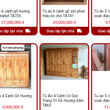
o 6 cánh gỗ hương
Tủ áo 6 cánh gỗ sồi phun
Tủ áo 3 
wallut TA735
màu óc chó TA741
xoan đào
27,000,000 đ
29,000,000 đ
9,
ao lắp tận nhà
Giao lắp tận nhà
Giao l
o 4 Cánh Gỗ Hương
Tủ Áo 4 Cánh Có Góc
Tủ áo 5 
Trang Trí Gỗ Hương Xám
xoan đào 
TA63
9,000,000 đ
11,