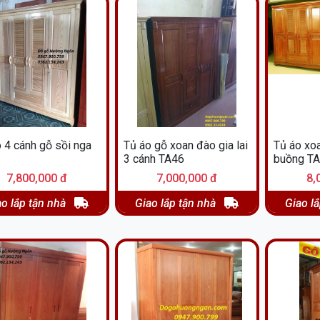
 4 cánh gỗ sồi nga
Tủ áo gỗ xoan đào gia lai
Tủ áo xoa
3 cánh TA46
buồng T
7,800,000 đ
7,000,000 đ
8,
ao lắp tận nhà
Giao lắp tận nhà
Giao l