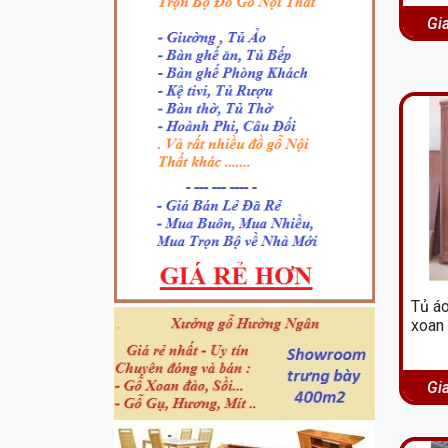
Gi
Tủ áo
xoan 
Gi