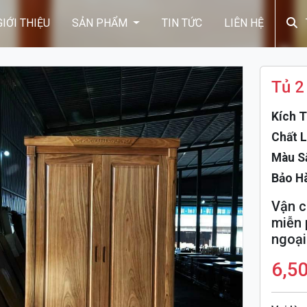
GIỚI THIỆU
SẢN PHẨM
TIN TỨC
LIÊN HỆ
Tủ 2
Kích T
Chất L
Màu S
Bảo Hà
Vận c
miễn 
ngoại 
6,5