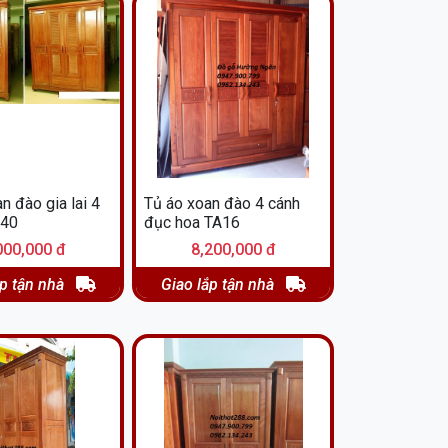
n đào gia lai 4
Tủ áo xoan đào 4 cánh
A40
đục hoa TA16
000,000 đ
8,200,000 đ
ắp tận nhà
Giao lắp tận nhà