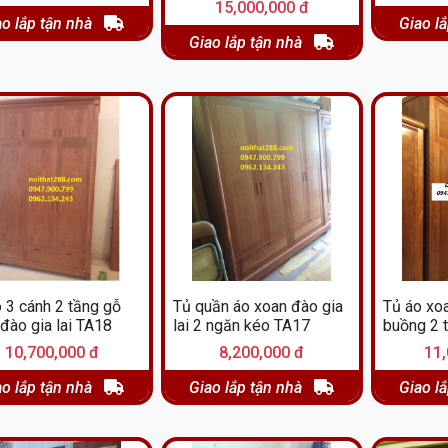
15,000,000 đ
ao lắp tận nhà
Giao l
Giao lắp tận nhà
 3 cánh 2 tầng gỗ
Tủ quần áo xoan đào gia
Tủ áo xoa
đào gia lai TA18
lai 2 ngăn kéo TA17
buồng 2 
10,700,000 đ
8,200,000 đ
11,
ao lắp tận nhà
Giao lắp tận nhà
Giao l