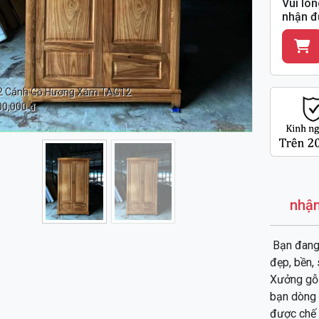
Vui lòn
nhận đ
2 Cánh Gỗ Hương Xám TAG12
00,000 đ
nhận
Bạn đang
đẹp, bền,
Xưởng gỗ 
bạn dòng
được chế 