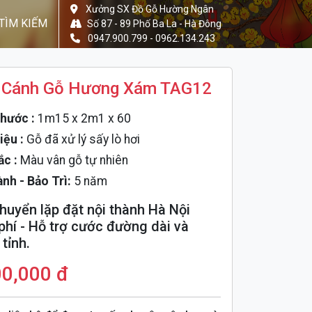
Xưởng SX Đồ Gỗ Hường Ngân
TÌM KIẾM
Số 87 - 89 Phố Ba La - Hà Đông
0947.900.799 - 0962.134.243
 Cánh Gỗ Hương Xám TAG12
hước :
1m15 x 2m1 x 60
iệu :
Gỗ đã xử lý sấy lò hơi
ắc :
Màu vân gỗ tự nhiên
nh - Bảo Trì:
5 năm
huyển lặp đặt nội thành Hà Nội
phí - Hỗ trợ cước đường dài và
tỉnh.
00,000 đ