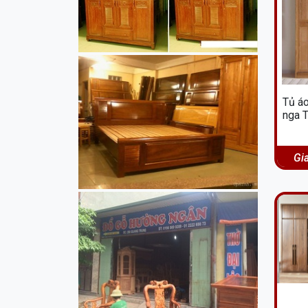
Tủ áo
nga 
Gi