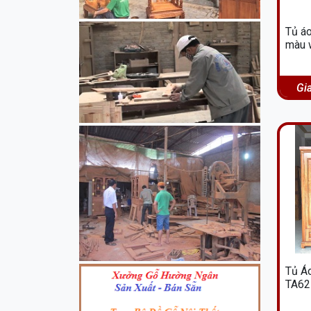
Tủ á
màu 
Gi
Tủ Á
TA62