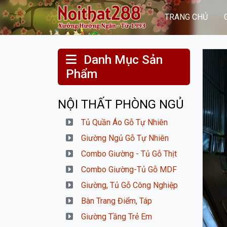
TRANG CHỦ
Danh Mục Sản
Phẩm
NỘI THẤT PHÒNG NGỦ
Tủ Quần Áo Gỗ Tự Nhiên
Giường Ngủ Gỗ Tự Nhiên
Combo Giường - Tủ Gỗ Thịt
Combo Giường-Tủ Gỗ MDF
Giường, Tủ Gỗ Công Nghiệp
Bàn Trang Điểm, Táp
Giường Tầng Trẻ Em