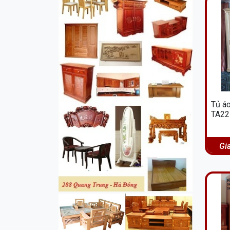
Tủ áo
TA22
Gi