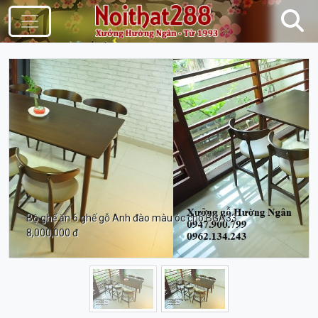
Điều Hướng
Bộ ghế ăn 6 ghế gỗ Anh đào màu óc chó BGA33
8,000,000 đ