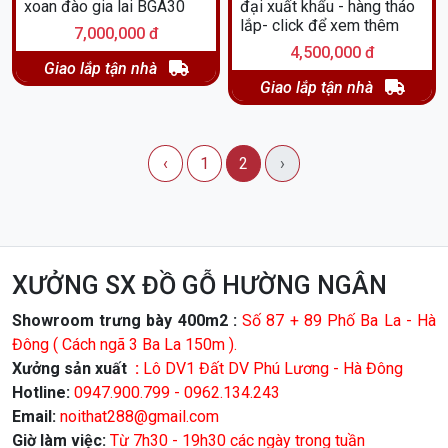
xoan đào gia lai BGA30
đại xuất khẩu - hàng tháo
lắp- click để xem thêm
7,000,000 đ
4,500,000 đ
Giao lắp tận nhà
Giao lắp tận nhà
‹
1
2
›
XƯỞNG SX ĐỒ GỖ HƯỜNG NGÂN
Showroom trưng bày 400m2 :
Số 87 + 89 Phố Ba La - Hà
Đông ( Cách ngã 3 Ba La 150m ).
Xưởng sản xuất
:
Lô DV1 Đất DV Phú Lương - Hà Đông
Hotline:
0947.900.799 - 0962.134.243
Email:
noithat288@gmail.com
Giờ làm việc:
Từ 7h30 - 19h30 các ngày trong tuần