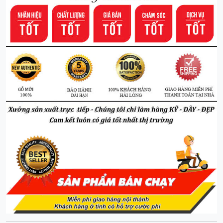
>>
Hàng có sẵn
, vận chuyển tận nhà sau 2h
Chất liệu :
Gỗ anh đào 100%
đã được tẩm sấy, chống mối
mọt cong vênh
Hường Ngân đảm bảo về chất gỗ, Xưởng sản xuất - Giá xuất
xưởng
Chính sách đang áp dụng : "
Mua nhiều giảm nhiều. Quý
khách liên hệ Hotline để có giá ưu đãi
"