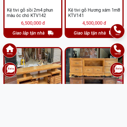
Kệ tivi gỗ sồi 2m4 phun
Kệ tivi gỗ Hương xám 1m8
màu óc chó KTV142
KTV141
6,500,000 đ
4,500,000 đ
Giao lắp tận nhà
Giao lắp tận nhà
Vina
Menu
Viettel
Kệ tivi 2m4 kiểu nhật gỗ
Kệ tivi 2m kiểu tân cổ điển
sồi KTV138
gỗ sồi KTV137
4,800,000 đ
6,000,000 đ