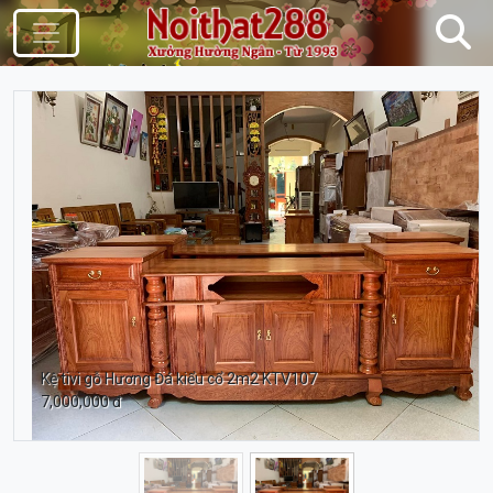
Điều Hướng
Kệ tivi gỗ Hương Đá kiểu cổ 2m2 KTV107
7,000,000 đ