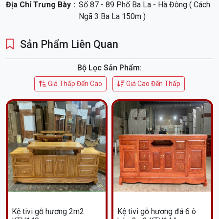
Địa Chỉ Trưng Bày
Số 87 - 89 Phố Ba La - Hà Đông ( Cách
Ngã 3 Ba La 150m )
Sản Phẩm Liên Quan
Bộ Lọc Sản Phẩm:
Giá Thấp Đến Cao
Giá Cao Đến Thấp
Kệ tivi gỗ hương 2m2
Kệ tivi gỗ hương đá 6 ô