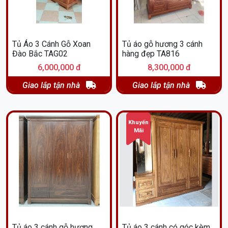
Tủ Áo 3 Cánh Gỗ Xoan
Tủ áo gỗ hương 3 cánh
Đào Bắc TAG02
hàng đẹp TA816
6,000,000 đ
8,300,000 đ
Giao lắp tận nhà
Giao lắp tận nhà
Khuyến
Mãi
Tủ áo 3 cánh gỗ hương
Tủ áo 3 cánh có góc kèm