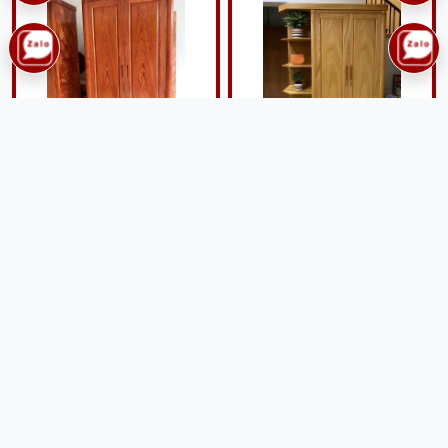
Tủ áo 2 buồng gỗ hương
Tủ áo 2 buồng có góc gỗ
đá TAG31
Hương vàng TAG59
7,300,000 đ
9,800,000 đ
Giao lắp tận nhà
Giao lắp tận nhà