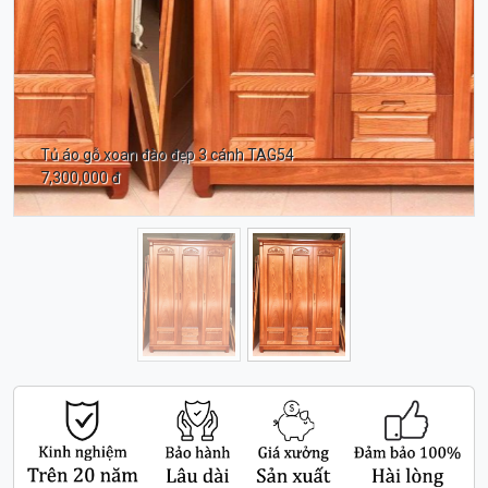
Tủ áo gỗ xoan đào đẹp 3 cánh TAG54
7,300,000 đ