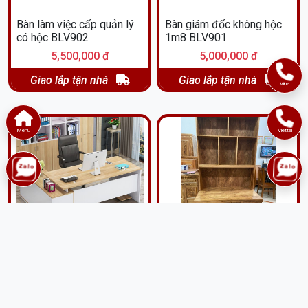
Bàn làm việc cấp quản lý
Bàn giám đốc không hộc
có hộc BLV902
1m8 BLV901
5,500,000 đ
5,000,000 đ
Giao lắp tận nhà
Giao lắp tận nhà
Vina
Menu
Viettel
Bàn làm việc hiện đại có
Bàn học kèm giá sách gỗ
tủ phụ BLV90
hương BLV22
7,000,000 đ
6,000,000 đ