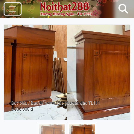
Điều Hướng
Bục biểu / Bục để tượng bác gỗ xoan đào TL111
5,000,000 đ