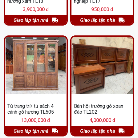
hương xám TL13
nghiệp TL17
3,900,000 đ
950,000 đ
Giao lắp tận nhà
Giao lắp tận nhà
Tủ trang trí/ tủ sách 4
Bàn hội trường gỗ xoan
cánh gỗ hương TL505
đào TL202
13,000,000 đ
4,000,000 đ
Giao lắp tận nhà
Giao lắp tận nhà