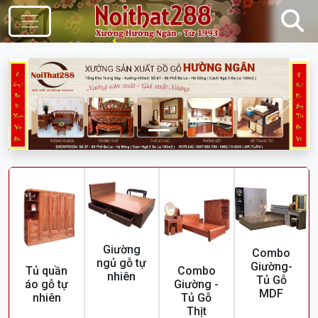
Điều Hướng
Trước
Sau
Giường
Combo
ngủ gỗ tự
Giường-
Tủ quần
Combo
nhiên
Tủ Gỗ
áo gỗ tự
Giường -
MDF
nhiên
Tủ Gỗ
Thịt