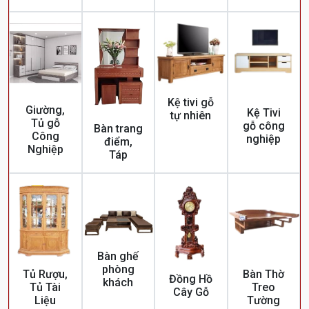
Kệ tivi gỗ
Giường,
Kệ Tivi
tự nhiên
Tủ gỗ
gỗ công
Bàn trang
Công
nghiệp
điểm,
Nghiệp
Táp
Bàn ghế
phòng
Tủ Rượu,
Bàn Thờ
Đồng Hồ
khách
Tủ Tài
Treo
Cây Gỗ
Liệu
Tường