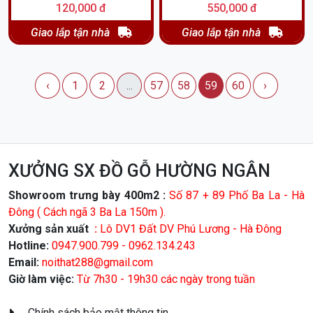
120,000 đ
550,000 đ
Giao lắp tận nhà
Giao lắp tận nhà
‹
1
2
...
57
58
59
60
›
XƯỞNG SX ĐỒ GỖ HƯỜNG NGÂN
Showroom trưng bày 400m2 :
Số 87 + 89 Phố Ba La - Hà
Đông ( Cách ngã 3 Ba La 150m ).
Xưởng sản xuất
:
Lô DV1 Đất DV Phú Lương - Hà Đông
Hotline:
0947.900.799 - 0962.134.243
Email:
noithat288@gmail.com
Giờ làm việc:
Từ 7h30 - 19h30 các ngày trong tuần
Chính sách bảo mật thông tin