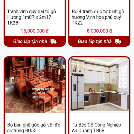
Tranh vinh quy bái tổ gỗ
Bộ 4 tranh đục tứ bình gỗ
Hương 1m07 x 2m17
hương Vinh hoa phú quý
TK28
TK22
15,000,000 đ
8,000,000 đ
Giao lắp tận nhà
Giao lắp tận nhà
Bộ bàn ghế góc gỗ sồi đỏ
Tủ Bếp Gỗ Công Nghiệp
cỡ trung BG55
An Cường TB08