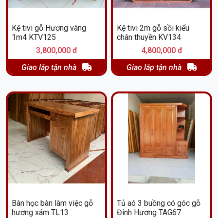
Kệ tivi gỗ Hương vàng
Kệ tivi 2m gỗ sồi kiểu
1m4 KTV125
chân thuyền KV134
3,800,000 đ
4,800,000 đ
Giao lắp tận nhà
Giao lắp tận nhà
Bàn học bàn làm việc gỗ
Tủ aó 3 buồng có góc gỗ
hương xám TL13
Đinh Hương TAG67