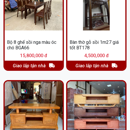
Bộ 8 ghế sồi nga màu óc
Bàn thờ gỗ sồi 1m27 giá
chó BGA66
tốt BT178
15,800,000 đ
4,500,000 đ
Giao lắp tận nhà
Giao lắp tận nhà