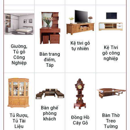
Kệ tivi gỗ
Giường,
Kệ Tivi
tự nhiên
Tủ gỗ
gỗ công
Bàn trang
Công
nghiệp
điểm,
Nghiệp
Táp
Bàn ghế
phòng
Tủ Rượu,
Bàn Thờ
Đồng Hồ
khách
Tủ Tài
Treo
Cây Gỗ
Liệu
Tường