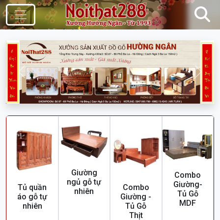
Điều Hướng
Trước
Sau
Giường
Combo
ngủ gỗ tự
Giường-
Tủ quần
Combo
nhiên
Tủ Gỗ
áo gỗ tự
Giường -
MDF
nhiên
Tủ Gỗ
Thịt