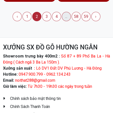
‹
1
2
3
4
...
58
59
›
XƯỞNG SX ĐỒ GỖ HƯỜNG NGÂN
Showroom trưng bày 400m2 :
Số 87 + 89 Phố Ba La - Hà
Đông ( Cách ngã 3 Ba La 150m ).
Xưởng sản xuất
:
Lô DV1 Đất DV Phú Lương - Hà Đông
Hotline:
0947.900.799 - 0962.134.243
Email:
noithat288@gmail.com
Giờ làm việc:
Từ 7h30 - 19h30 các ngày trong tuần
Chính sách bảo mật thông tin
Chính Sách Thanh Toán