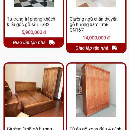
Tủ trang trí phòng khách
Giường ngủ chân thuyền
kiểu góc gỗ sồi TG82
gỗ hương xám 1m8
GN167
5,900,000 đ
14,000,000 đ
Giao lắp tận nhà
Giao lắp tận nhà
Giường 1m8 gỗ hương
Tủ áo gỗ xoan đào 4 cánh